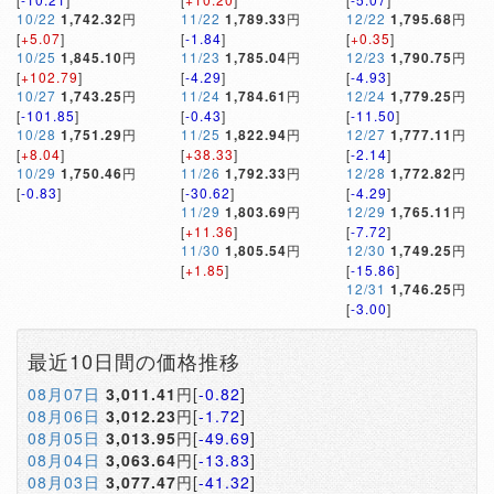
10/22
1,742.32
円
11/22
1,789.33
円
12/22
1,795.68
円
[
+5.07
]
[
-1.84
]
[
+0.35
]
10/25
1,845.10
円
11/23
1,785.04
円
12/23
1,790.75
円
[
+102.79
]
[
-4.29
]
[
-4.93
]
10/27
1,743.25
円
11/24
1,784.61
円
12/24
1,779.25
円
[
-101.85
]
[
-0.43
]
[
-11.50
]
10/28
1,751.29
円
11/25
1,822.94
円
12/27
1,777.11
円
[
+8.04
]
[
+38.33
]
[
-2.14
]
10/29
1,750.46
円
11/26
1,792.33
円
12/28
1,772.82
円
[
-0.83
]
[
-30.62
]
[
-4.29
]
11/29
1,803.69
円
12/29
1,765.11
円
[
+11.36
]
[
-7.72
]
11/30
1,805.54
円
12/30
1,749.25
円
[
+1.85
]
[
-15.86
]
12/31
1,746.25
円
[
-3.00
]
最近10日間の価格推移
08月07日
3,011.41
円[
-0.82
]
08月06日
3,012.23
円[
-1.72
]
08月05日
3,013.95
円[
-49.69
]
08月04日
3,063.64
円[
-13.83
]
08月03日
3,077.47
円[
-41.32
]