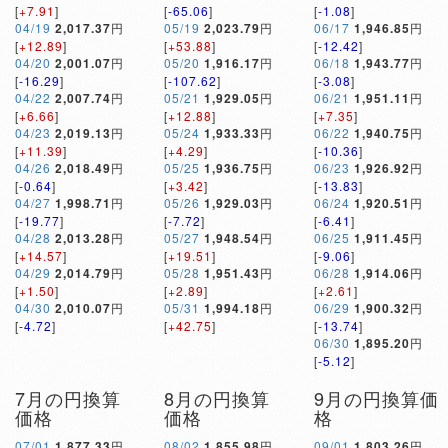
[
+7.91
]
[
-65.06
]
[
-1.08
]
04/19
2,017.37
円
05/19
2,023.79
円
06/17
1,946.85
円
[
+12.89
]
[
+53.88
]
[
-12.42
]
04/20
2,001.07
円
05/20
1,916.17
円
06/18
1,943.77
円
[
-16.29
]
[
-107.62
]
[
-3.08
]
04/22
2,007.74
円
05/21
1,929.05
円
06/21
1,951.11
円
[
+6.66
]
[
+12.88
]
[
+7.35
]
04/23
2,019.13
円
05/24
1,933.33
円
06/22
1,940.75
円
[
+11.39
]
[
+4.29
]
[
-10.36
]
04/26
2,018.49
円
05/25
1,936.75
円
06/23
1,926.92
円
[
-0.64
]
[
+3.42
]
[
-13.83
]
04/27
1,998.71
円
05/26
1,929.03
円
06/24
1,920.51
円
[
-19.77
]
[
-7.72
]
[
-6.41
]
04/28
2,013.28
円
05/27
1,948.54
円
06/25
1,911.45
円
[
+14.57
]
[
+19.51
]
[
-9.06
]
04/29
2,014.79
円
05/28
1,951.43
円
06/28
1,914.06
円
[
+1.50
]
[
+2.89
]
[
+2.61
]
04/30
2,010.07
円
05/31
1,994.18
円
06/29
1,900.32
円
[
-4.72
]
[
+42.75
]
[
-13.74
]
06/30
1,895.20
円
[
-5.12
]
7月の円換算
8月の円換算
9月の円換算価
価格
価格
格
07/01
1,877.33
円
08/02
1,855.98
円
09/01
1,803.26
円