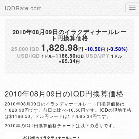
IQDRate.com
Tog
nav
2010年08月09日のイラクディナールレー
ト円換算価格
1,828.98
25,000 IQD
円
-10.50
(
-0.58%
)
円
USD/IQD
1166.50
USD/JPY
1ドル=
IQD
1ドル
85.34
=
円
2010年08月09日のIQD円換算価格
2010年08月09日のイラクディナールレート円換算価格は
1,828.98円です。前日に比べ-10.50円です。IQDの現地価格
は$1166.50。ドル円レートは1ドル85.34円です。
2010年のIQD円換算価格チャートは以下の通りです。
2010年のイラクディナールレート