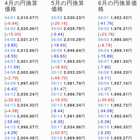
4月の円換算
5月の円換算
6月の円換算価
価格
価格
格
04/01
2,010.07
円
05/03
2,030.23
円
06/01
1,952.42
円
[
+6.64
]
[
+20.16
]
[
-41.76
]
04/02
2,025.06
円
05/04
2,029.79
円
06/02
1,976.21
円
[
+15.00
]
[
-0.44
]
[
+23.78
]
04/05
2,021.21
円
05/05
2,010.29
円
06/03
1,985.00
円
[
-3.85
]
[
-19.50
]
[
+8.79
]
04/06
2,012.66
円
05/06
1,946.64
円
06/04
1,969.14
円
[
-8.55
]
[
-63.65
]
[
-15.86
]
04/07
2,001.07
円
05/07
1,963.55
円
06/07
1,961.34
円
[
-11.59
]
[
+16.92
]
[
-7.80
]
04/08
2,003.86
円
05/10
2,033.25
円
06/08
1,958.23
円
[
+2.79
]
[
+69.70
]
[
-3.11
]
04/09
1,997.43
円
05/11
1,981.79
円
06/09
1,957.16
円
[
-6.43
]
[
-51.47
]
[
-1.07
]
04/12
2,030.24
円
05/12
1,996.79
円
06/10
1,996.81
円
[
+32.82
]
[
+15.00
]
[
+39.65
]
04/13
2,034.32
円
05/13
1,988.34
円
06/11
1,962.72
円
[
+4.08
]
[
-8.44
]
[
-34.08
]
04/14
2,000.86
円
05/14
1,981.99
円
06/14
1,962.64
円
[
-33.46
]
[
-6.35
]
[
-0.08
]
04/15
1,996.57
円
05/17
2,034.96
円
06/15
1,960.35
円
[
-4.29
]
[
+52.97
]
[
-2.29
]
04/16
2,004.48
円
05/18
1,969.90
円
06/16
1,959.27
円