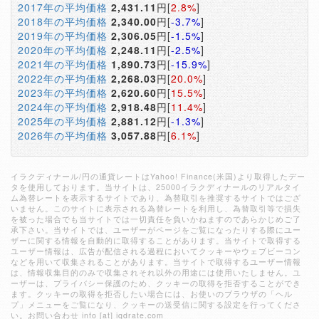
2017年の平均価格
2,431.11
円[
2.8%
]
2018年の平均価格
2,340.00
円[
-3.7%
]
2019年の平均価格
2,306.05
円[
-1.5%
]
2020年の平均価格
2,248.11
円[
-2.5%
]
2021年の平均価格
1,890.73
円[
-15.9%
]
2022年の平均価格
2,268.03
円[
20.0%
]
2023年の平均価格
2,620.60
円[
15.5%
]
2024年の平均価格
2,918.48
円[
11.4%
]
2025年の平均価格
2,881.12
円[
-1.3%
]
2026年の平均価格
3,057.88
円[
6.1%
]
イラクディナール/円の通貨レートはYahoo! Finance(米国)より取得したデー
タを使用しております。当サイトは、25000イラクディナールのリアルタイ
ム為替レートを表示するサイトであり、為替取引を推奨するサイトではござ
いません。このサイトに表示される為替レートを利用し、為替取引等で損失
を被った場合でも当サイトでは一切責任を負いかねますのであらかじめご了
承下さい。当サイトでは、ユーザーがページをご覧になったりする際にユー
ザーに関する情報を自動的に取得することがあります。当サイトで取得する
ユーザー情報は、広告が配信される過程においてクッキーやウェブビーコン
などを用いて収集されることがあります。当サイトで取得するユーザー情報
は、情報収集目的のみで収集されそれ以外の用途には使用いたしません。ユ
ーザーは、プライバシー保護のため、クッキーの取得を拒否することができ
ます。クッキーの取得を拒否したい場合には、お使いのブラウザの「ヘル
プ」メニューをご覧になり、クッキーの送受信に関する設定を行ってくださ
い。お問い合わせ info [at] iqdrate.com