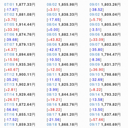
07/01
1,877.33
円
08/02
1,855.98
円
09/01
1,803.26
円
[
-17.87
]
[
+3.51
]
[
-38.52
]
07/02
1,881.08
円
08/03
1,838.33
円
09/02
1,809.04
円
[
+3.75
]
[
-17.65
]
[
+5.79
]
07/05
1,914.44
円
08/04
1,838.33
円
09/03
1,805.54
円
[
+33.36
]
[
+0.00
]
[
-3.51
]
07/06
1,874.76
円
08/05
1,882.14
円
09/06
1,838.63
円
[
-39.68
]
[
+43.82
]
[
+33.09
]
07/07
1,879.13
円
08/06
1,839.48
円
09/07
1,802.83
円
[
+4.37
]
[
-42.67
]
[
-35.80
]
07/08
1,894.69
円
08/09
1,828.98
円
09/08
1,794.47
円
[
+15.56
]
[
-10.50
]
[
-8.36
]
07/09
1,935.36
円
08/10
1,840.98
円
09/09
1,831.37
円
[
+40.67
]
[
+12.00
]
[
+36.90
]
07/12
1,900.11
円
08/11
1,829.33
円
09/10
1,798.68
円
[
-35.26
]
[
-11.65
]
[
-32.69
]
07/13
1,902.91
円
08/12
1,825.33
円
09/13
1,806.90
円
[
+2.81
]
[
-3.99
]
[
+8.22
]
07/14
1,929.48
円
08/13
1,844.54
円
09/14
1,793.32
円
[
+26.57
]
[
+19.21
]
[
-13.58
]
07/15
1,872.64
円
08/16
1,882.76
円
09/15
1,779.82
円
[
-56.84
]
[
+38.22
]
[
-13.50
]
07/16
1,855.12
円
08/17
1,861.20
円
09/16
1,837.48
円
[
-17.52
]
[
-21.56
]
[
+57.66
]
07/19
1,859.33
円
08/18
1,868.18
円
09/17
1,840.69
円