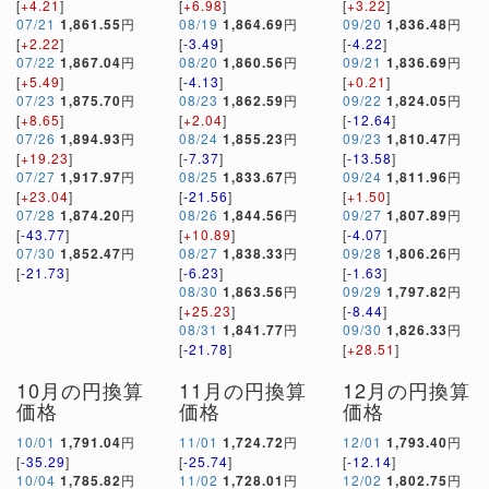
[
+4.21
]
[
+6.98
]
[
+3.22
]
07/21
1,861.55
円
08/19
1,864.69
円
09/20
1,836.48
円
[
+2.22
]
[
-3.49
]
[
-4.22
]
07/22
1,867.04
円
08/20
1,860.56
円
09/21
1,836.69
円
[
+5.49
]
[
-4.13
]
[
+0.21
]
07/23
1,875.70
円
08/23
1,862.59
円
09/22
1,824.05
円
[
+8.65
]
[
+2.04
]
[
-12.64
]
07/26
1,894.93
円
08/24
1,855.23
円
09/23
1,810.47
円
[
+19.23
]
[
-7.37
]
[
-13.58
]
07/27
1,917.97
円
08/25
1,833.67
円
09/24
1,811.96
円
[
+23.04
]
[
-21.56
]
[
+1.50
]
07/28
1,874.20
円
08/26
1,844.56
円
09/27
1,807.89
円
[
-43.77
]
[
+10.89
]
[
-4.07
]
07/30
1,852.47
円
08/27
1,838.33
円
09/28
1,806.26
円
[
-21.73
]
[
-6.23
]
[
-1.63
]
08/30
1,863.56
円
09/29
1,797.82
円
[
+25.23
]
[
-8.44
]
08/31
1,841.77
円
09/30
1,826.33
円
[
-21.78
]
[
+28.51
]
10月の円換算
11月の円換算
12月の円換算
価格
価格
価格
10/01
1,791.04
円
11/01
1,724.72
円
12/01
1,793.40
円
[
-35.29
]
[
-25.74
]
[
-12.14
]
10/04
1,785.82
円
11/02
1,728.01
円
12/02
1,802.75
円