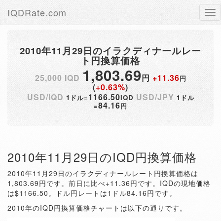
IQDRate.com
Tog
nav
2010年11月29日のイラクディナールレー
ト円換算価格
1,803.69
25,000 IQD
円
+11.36
円
(
+0.63%
)
USD/IQD
1166.50
USD/JPY
1ドル=
IQD
1ドル
84.16
=
円
2010年11月29日のIQD円換算価格
2010年11月29日のイラクディナールレート円換算価格は
1,803.69円です。前日に比べ+11.36円です。IQDの現地価格
は$1166.50。ドル円レートは1ドル84.16円です。
2010年のIQD円換算価格チャートは以下の通りです。