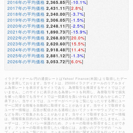
2016年の平均価格
2,365.85
円[
-10.1%
]
2017年の平均価格
2,431.11
円[
2.8%
]
2018年の平均価格
2,340.00
円[
-3.7%
]
2019年の平均価格
2,306.05
円[
-1.5%
]
2020年の平均価格
2,248.11
円[
-2.5%
]
2021年の平均価格
1,890.73
円[
-15.9%
]
2022年の平均価格
2,268.03
円[
20.0%
]
2023年の平均価格
2,620.60
円[
15.5%
]
2024年の平均価格
2,918.48
円[
11.4%
]
2025年の平均価格
2,881.12
円[
-1.3%
]
2026年の平均価格
3,053.72
円[
6.0%
]
イラクディナール/円の通貨レートはYahoo! Finance(米国)より取得したデー
タを使用しております。当サイトは、25000イラクディナールのリアルタイ
ム為替レートを表示するサイトであり、為替取引を推奨するサイトではござ
いません。このサイトに表示される為替レートを利用し、為替取引等で損失
を被った場合でも当サイトでは一切責任を負いかねますのであらかじめご了
承下さい。当サイトでは、ユーザーがページをご覧になったりする際にユー
ザーに関する情報を自動的に取得することがあります。当サイトで取得する
ユーザー情報は、広告が配信される過程においてクッキーやウェブビーコン
などを用いて収集されることがあります。当サイトで取得するユーザー情報
は、情報収集目的のみで収集されそれ以外の用途には使用いたしません。ユ
ーザーは、プライバシー保護のため、クッキーの取得を拒否することができ
ます。クッキーの取得を拒否したい場合には、お使いのブラウザの「ヘル
プ」メニューをご覧になり、クッキーの送受信に関する設定を行ってくださ