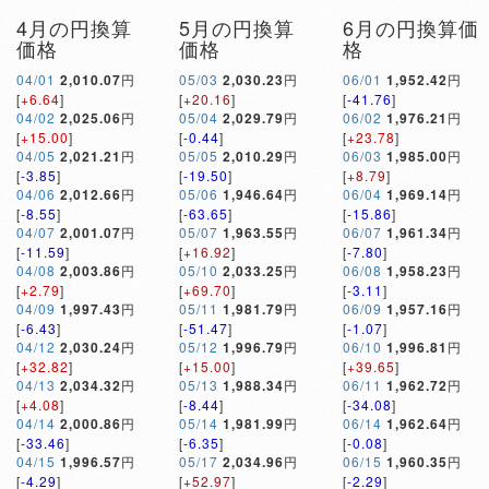
4月の円換算
5月の円換算
6月の円換算価
価格
価格
格
04/01
2,010.07
円
05/03
2,030.23
円
06/01
1,952.42
円
[
+6.64
]
[
+20.16
]
[
-41.76
]
04/02
2,025.06
円
05/04
2,029.79
円
06/02
1,976.21
円
[
+15.00
]
[
-0.44
]
[
+23.78
]
04/05
2,021.21
円
05/05
2,010.29
円
06/03
1,985.00
円
[
-3.85
]
[
-19.50
]
[
+8.79
]
04/06
2,012.66
円
05/06
1,946.64
円
06/04
1,969.14
円
[
-8.55
]
[
-63.65
]
[
-15.86
]
04/07
2,001.07
円
05/07
1,963.55
円
06/07
1,961.34
円
[
-11.59
]
[
+16.92
]
[
-7.80
]
04/08
2,003.86
円
05/10
2,033.25
円
06/08
1,958.23
円
[
+2.79
]
[
+69.70
]
[
-3.11
]
04/09
1,997.43
円
05/11
1,981.79
円
06/09
1,957.16
円
[
-6.43
]
[
-51.47
]
[
-1.07
]
04/12
2,030.24
円
05/12
1,996.79
円
06/10
1,996.81
円
[
+32.82
]
[
+15.00
]
[
+39.65
]
04/13
2,034.32
円
05/13
1,988.34
円
06/11
1,962.72
円
[
+4.08
]
[
-8.44
]
[
-34.08
]
04/14
2,000.86
円
05/14
1,981.99
円
06/14
1,962.64
円
[
-33.46
]
[
-6.35
]
[
-0.08
]
04/15
1,996.57
円
05/17
2,034.96
円
06/15
1,960.35
円
[
-4.29
]
[
+52.97
]
[
-2.29
]