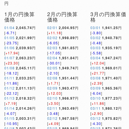
円
1月の円換算
2月の円換算
3月の円換算価
価格
価格
格
01/04
2,045.74
円
02/01
2,004.95
円
03/01
1,941.25
円
[
-6.71
]
[
+11.18
]
[
-3.80
]
01/05
2,021.99
円
02/02
1,998.89
円
03/02
1,940.78
円
[
-23.75
]
[
-6.05
]
[
-0.48
]
01/06
2,039.93
円
02/03
1,981.85
円
03/03
1,935.19
円
[
+17.94
]
[
-17.05
]
[
-5.58
]
01/07
2,063.23
円
02/04
1,951.84
円
03/04
1,947.24
円
[
+23.30
]
[
-30.01
]
[
+12.04
]
01/08
2,045.11
円
02/05
1,949.74
円
03/05
1,969.01
円
[
-18.12
]
[
-2.10
]
[
+21.77
]
01/11
2,033.25
円
02/08
1,951.44
円
03/08
1,971.40
円
[
-11.86
]
[
+1.71
]
[
+2.39
]
01/12
2,011.13
円
02/09
1,963.47
円
03/09
1,965.36
円
[
-22.12
]
[
+12.03
]
[
-6.04
]
01/13
2,018.32
円
02/10
1,966.97
円
03/10
1,977.23
円
[
+7.19
]
[
+3.50
]
[
+11.86
]
01/14
2,014.26
円
02/11
1,963.49
円
03/11
1,980.12
円
[
-4.07
]
[
-3.48
]
[
+2.90
]
01/15
2,003.31
円
02/12
1,967.58
円
03/12
1,975.82
円
[
-10.95
]
[
+4.09
]
[
-4.30
]
01/18
2,002.43
円
02/15
1,969.94
円
03/15
1,971.36
円