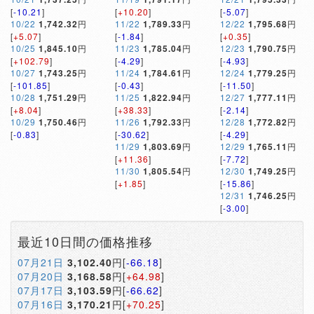
[
-10.21
]
[
+10.20
]
[
-5.07
]
10/22
1,742.32
円
11/22
1,789.33
円
12/22
1,795.68
円
[
+5.07
]
[
-1.84
]
[
+0.35
]
10/25
1,845.10
円
11/23
1,785.04
円
12/23
1,790.75
円
[
+102.79
]
[
-4.29
]
[
-4.93
]
10/27
1,743.25
円
11/24
1,784.61
円
12/24
1,779.25
円
[
-101.85
]
[
-0.43
]
[
-11.50
]
10/28
1,751.29
円
11/25
1,822.94
円
12/27
1,777.11
円
[
+8.04
]
[
+38.33
]
[
-2.14
]
10/29
1,750.46
円
11/26
1,792.33
円
12/28
1,772.82
円
[
-0.83
]
[
-30.62
]
[
-4.29
]
11/29
1,803.69
円
12/29
1,765.11
円
[
+11.36
]
[
-7.72
]
11/30
1,805.54
円
12/30
1,749.25
円
[
+1.85
]
[
-15.86
]
12/31
1,746.25
円
[
-3.00
]
最近10日間の価格推移
07月21日
3,102.40
円[
-66.18
]
07月20日
3,168.58
円[
+64.98
]
07月17日
3,103.59
円[
-66.62
]
07月16日
3,170.21
円[
+70.25
]