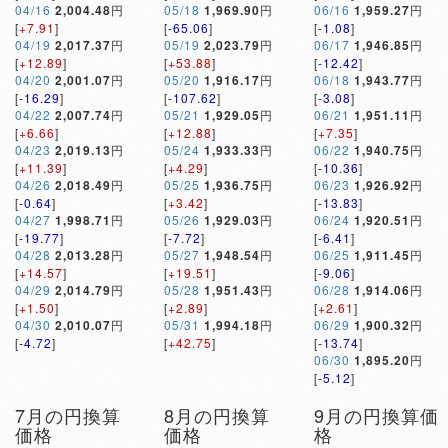
04/16
2,004.48
円
05/18
1,969.90
円
06/16
1,959.27
円
[
+7.91
]
[
-65.06
]
[
-1.08
]
04/19
2,017.37
円
05/19
2,023.79
円
06/17
1,946.85
円
[
+12.89
]
[
+53.88
]
[
-12.42
]
04/20
2,001.07
円
05/20
1,916.17
円
06/18
1,943.77
円
[
-16.29
]
[
-107.62
]
[
-3.08
]
04/22
2,007.74
円
05/21
1,929.05
円
06/21
1,951.11
円
[
+6.66
]
[
+12.88
]
[
+7.35
]
04/23
2,019.13
円
05/24
1,933.33
円
06/22
1,940.75
円
[
+11.39
]
[
+4.29
]
[
-10.36
]
04/26
2,018.49
円
05/25
1,936.75
円
06/23
1,926.92
円
[
-0.64
]
[
+3.42
]
[
-13.83
]
04/27
1,998.71
円
05/26
1,929.03
円
06/24
1,920.51
円
[
-19.77
]
[
-7.72
]
[
-6.41
]
04/28
2,013.28
円
05/27
1,948.54
円
06/25
1,911.45
円
[
+14.57
]
[
+19.51
]
[
-9.06
]
04/29
2,014.79
円
05/28
1,951.43
円
06/28
1,914.06
円
[
+1.50
]
[
+2.89
]
[
+2.61
]
04/30
2,010.07
円
05/31
1,994.18
円
06/29
1,900.32
円
[
-4.72
]
[
+42.75
]
[
-13.74
]
06/30
1,895.20
円
[
-5.12
]
7月の円換算
8月の円換算
9月の円換算価
価格
価格
格