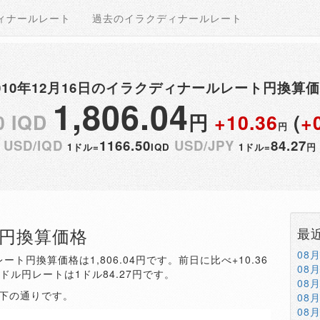
ィナールレート
過去のイラクディナールレート
010年12月16日のイラクディナールレート円換算
1,806.04
0 IQD
円
+10.36
(
+
円
USD/IQD
1166.50
USD/JPY
84.27
1ドル=
IQD
1ドル=
円
QD円換算価格
最
08
ート円換算価格は1,806.04円です。前日に比べ+10.36
08
。ドル円レートは1ドル84.27円です。
08
以下の通りです。
08
08