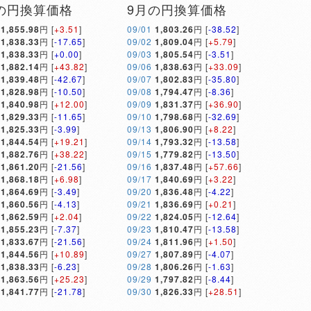
の円換算価格
9月の円換算価格
1,855.98
円 [
+3.51
]
09/01
1,803.26
円 [
-38.52
]
1,838.33
円 [
-17.65
]
09/02
1,809.04
円 [
+5.79
]
1,838.33
円 [
+0.00
]
09/03
1,805.54
円 [
-3.51
]
1,882.14
円 [
+43.82
]
09/06
1,838.63
円 [
+33.09
]
1,839.48
円 [
-42.67
]
09/07
1,802.83
円 [
-35.80
]
1,828.98
円 [
-10.50
]
09/08
1,794.47
円 [
-8.36
]
1,840.98
円 [
+12.00
]
09/09
1,831.37
円 [
+36.90
]
1,829.33
円 [
-11.65
]
09/10
1,798.68
円 [
-32.69
]
1,825.33
円 [
-3.99
]
09/13
1,806.90
円 [
+8.22
]
1,844.54
円 [
+19.21
]
09/14
1,793.32
円 [
-13.58
]
1,882.76
円 [
+38.22
]
09/15
1,779.82
円 [
-13.50
]
1,861.20
円 [
-21.56
]
09/16
1,837.48
円 [
+57.66
]
1,868.18
円 [
+6.98
]
09/17
1,840.69
円 [
+3.22
]
1,864.69
円 [
-3.49
]
09/20
1,836.48
円 [
-4.22
]
1,860.56
円 [
-4.13
]
09/21
1,836.69
円 [
+0.21
]
1,862.59
円 [
+2.04
]
09/22
1,824.05
円 [
-12.64
]
1,855.23
円 [
-7.37
]
09/23
1,810.47
円 [
-13.58
]
1,833.67
円 [
-21.56
]
09/24
1,811.96
円 [
+1.50
]
1,844.56
円 [
+10.89
]
09/27
1,807.89
円 [
-4.07
]
1,838.33
円 [
-6.23
]
09/28
1,806.26
円 [
-1.63
]
1,863.56
円 [
+25.23
]
09/29
1,797.82
円 [
-8.44
]
1,841.77
円 [
-21.78
]
09/30
1,826.33
円 [
+28.51
]