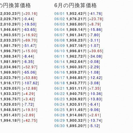
の円換算価格
6月の円換算価格
2,030.23
円 [
+20.16
]
06/01
1,952.42
円 [
-41.76
]
2,029.79
円 [
-0.44
]
06/02
1,976.21
円 [
+23.78
]
2,010.29
円 [
-19.50
]
06/03
1,985.00
円 [
+8.79
]
1,946.64
円 [
-63.65
]
06/04
1,969.14
円 [
-15.86
]
1,963.55
円 [
+16.92
]
06/07
1,961.34
円 [
-7.80
]
2,033.25
円 [
+69.70
]
06/08
1,958.23
円 [
-3.11
]
1,981.79
円 [
-51.47
]
06/09
1,957.16
円 [
-1.07
]
1,996.79
円 [
+15.00
]
06/10
1,996.81
円 [
+39.65
]
1,988.34
円 [
-8.44
]
06/11
1,962.72
円 [
-34.08
]
1,981.99
円 [
-6.35
]
06/14
1,962.64
円 [
-0.08
]
2,034.96
円 [
+52.97
]
06/15
1,960.35
円 [
-2.29
]
1,969.90
円 [
-65.06
]
06/16
1,959.27
円 [
-1.08
]
2,023.79
円 [
+53.88
]
06/17
1,946.85
円 [
-12.42
]
1,916.17
円 [
-107.62
]
06/18
1,943.77
円 [
-3.08
]
1,929.05
円 [
+12.88
]
06/21
1,951.11
円 [
+7.35
]
1,933.33
円 [
+4.29
]
06/22
1,940.75
円 [
-10.36
]
1,936.75
円 [
+3.42
]
06/23
1,926.92
円 [
-13.83
]
1,929.03
円 [
-7.72
]
06/24
1,920.51
円 [
-6.41
]
1,948.54
円 [
+19.51
]
06/25
1,911.45
円 [
-9.06
]
1,951.43
円 [
+2.89
]
06/28
1,914.06
円 [
+2.61
]
1,994.18
円 [
+42.75
]
06/29
1,900.32
円 [
-13.74
]
06/30
1,895.20
円 [
-5.12
]