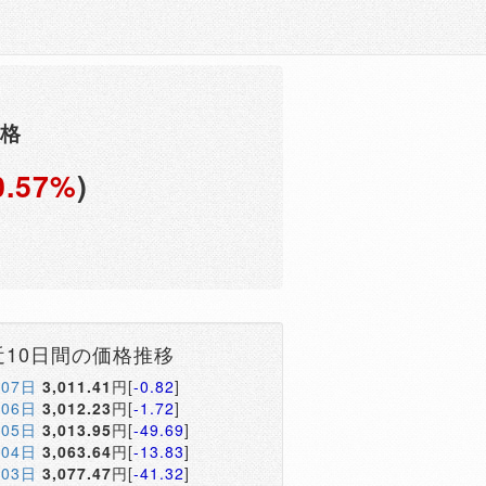
価格
0.57%
)
近10日間の価格推移
月07日
3,011.41
円[
-0.82
]
月06日
3,012.23
円[
-1.72
]
月05日
3,013.95
円[
-49.69
]
月04日
3,063.64
円[
-13.83
]
月03日
3,077.47
円[
-41.32
]