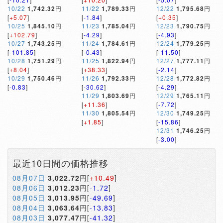
10/22
1,742.32
円
11/22
1,789.33
円
12/22
1,795.68
円
[
+5.07
]
[
-1.84
]
[
+0.35
]
10/25
1,845.10
円
11/23
1,785.04
円
12/23
1,790.75
円
[
+102.79
]
[
-4.29
]
[
-4.93
]
10/27
1,743.25
円
11/24
1,784.61
円
12/24
1,779.25
円
[
-101.85
]
[
-0.43
]
[
-11.50
]
10/28
1,751.29
円
11/25
1,822.94
円
12/27
1,777.11
円
[
+8.04
]
[
+38.33
]
[
-2.14
]
10/29
1,750.46
円
11/26
1,792.33
円
12/28
1,772.82
円
[
-0.83
]
[
-30.62
]
[
-4.29
]
11/29
1,803.69
円
12/29
1,765.11
円
[
+11.36
]
[
-7.72
]
11/30
1,805.54
円
12/30
1,749.25
円
[
+1.85
]
[
-15.86
]
12/31
1,746.25
円
[
-3.00
]
最近10日間の価格推移
08月07日
3,022.72
円[
+10.49
]
08月06日
3,012.23
円[
-1.72
]
08月05日
3,013.95
円[
-49.69
]
08月04日
3,063.64
円[
-13.83
]
08月03日
3,077.47
円[
-41.32
]