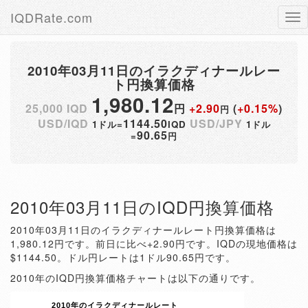
IQDRate.com
Tog
nav
2010年03月11日のイラクディナールレー
ト円換算価格
1,980.12
25,000 IQD
円
+2.90
(
+0.15%
)
円
USD/IQD
1144.50
USD/JPY
1ドル=
IQD
1ドル
90.65
=
円
2010年03月11日のIQD円換算価格
2010年03月11日のイラクディナールレート円換算価格は
1,980.12円です。前日に比べ+2.90円です。IQDの現地価格は
$1144.50。ドル円レートは1ドル90.65円です。
2010年のIQD円換算価格チャートは以下の通りです。
2010年のイラクディナールレート