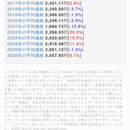
2017年の平均価格
2,431.11
円[
2.8%
]
2018年の平均価格
2,340.00
円[
-3.7%
]
2019年の平均価格
2,306.05
円[
-1.5%
]
2020年の平均価格
2,248.11
円[
-2.5%
]
2021年の平均価格
1,890.73
円[
-15.9%
]
2022年の平均価格
2,268.03
円[
20.0%
]
2023年の平均価格
2,620.60
円[
15.5%
]
2024年の平均価格
2,918.48
円[
11.4%
]
2025年の平均価格
2,881.12
円[
-1.3%
]
2026年の平均価格
3,057.95
円[
6.1%
]
イラクディナール/円の通貨レートはYahoo! Finance(米国)より取得したデー
タを使用しております。当サイトは、25000イラクディナールのリアルタイ
ム為替レートを表示するサイトであり、為替取引を推奨するサイトではござ
いません。このサイトに表示される為替レートを利用し、為替取引等で損失
を被った場合でも当サイトでは一切責任を負いかねますのであらかじめご了
承下さい。当サイトでは、ユーザーがページをご覧になったりする際にユー
ザーに関する情報を自動的に取得することがあります。当サイトで取得する
ユーザー情報は、広告が配信される過程においてクッキーやウェブビーコン
などを用いて収集されることがあります。当サイトで取得するユーザー情報
は、情報収集目的のみで収集されそれ以外の用途には使用いたしません。ユ
ーザーは、プライバシー保護のため、クッキーの取得を拒否することができ
ます。クッキーの取得を拒否したい場合には、お使いのブラウザの「ヘル
プ」メニューをご覧になり、クッキーの送受信に関する設定を行ってくださ
い。お問い合わせ info [at] iqdrate.com