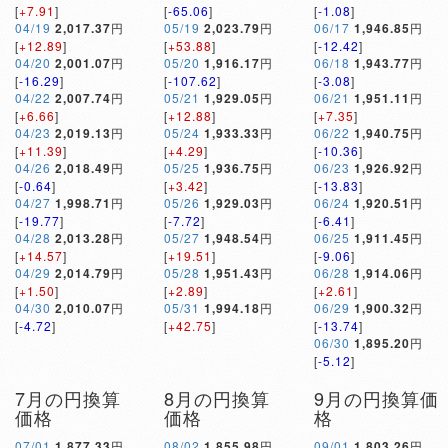
[
+7.91
]
[
-65.06
]
[
-1.08
]
04/19
2,017.37
円
05/19
2,023.79
円
06/17
1,946.85
円
[
+12.89
]
[
+53.88
]
[
-12.42
]
04/20
2,001.07
円
05/20
1,916.17
円
06/18
1,943.77
円
[
-16.29
]
[
-107.62
]
[
-3.08
]
04/22
2,007.74
円
05/21
1,929.05
円
06/21
1,951.11
円
[
+6.66
]
[
+12.88
]
[
+7.35
]
04/23
2,019.13
円
05/24
1,933.33
円
06/22
1,940.75
円
[
+11.39
]
[
+4.29
]
[
-10.36
]
04/26
2,018.49
円
05/25
1,936.75
円
06/23
1,926.92
円
[
-0.64
]
[
+3.42
]
[
-13.83
]
04/27
1,998.71
円
05/26
1,929.03
円
06/24
1,920.51
円
[
-19.77
]
[
-7.72
]
[
-6.41
]
04/28
2,013.28
円
05/27
1,948.54
円
06/25
1,911.45
円
[
+14.57
]
[
+19.51
]
[
-9.06
]
04/29
2,014.79
円
05/28
1,951.43
円
06/28
1,914.06
円
[
+1.50
]
[
+2.89
]
[
+2.61
]
04/30
2,010.07
円
05/31
1,994.18
円
06/29
1,900.32
円
[
-4.72
]
[
+42.75
]
[
-13.74
]
06/30
1,895.20
円
[
-5.12
]
7月の円換算
8月の円換算
9月の円換算価
価格
価格
格
07/01
1,877.33
円
08/02
1,855.98
円
09/01
1,803.26
円