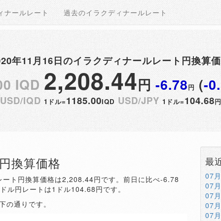
ィナールレート
過去のイラクディナールレート
020年11月16日のイラクディナールレート円換算
2,208.44
00 IQD
円
-6.78
(
-0
円
USD/IQD
1185.00
USD/JPY
104.68
1ドル=
IQD
1ドル=
QD円換算価格
最
07
ート円換算価格は2,208.44円です。前日に比べ-6.78
07
。ドル円レートは1ドル104.68円です。
07
以下の通りです。
07
07