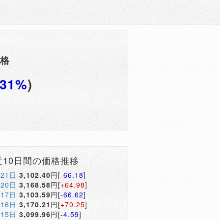
価格
.31%
)
円
近10日間の価格推移
月21日
3,102.40
円[
-66.18
]
月20日
3,168.58
円[
+64.98
]
月17日
3,103.59
円[
-66.62
]
月16日
3,170.21
円[
+70.25
]
月15日
3,099.96
円[
-4.59
]