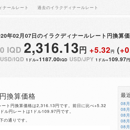
ィナールレート
過去のイラクディナールレート
020年02月07日のイラクディナールレート円換算
2,316.13
00 IQD
円
+5.32
(
+0
円
USD/IQD
1187.00
USD/JPY
109.97
1ドル=
IQD
1ドル=
QD円換算価格
最
08
ート円換算価格は2,316.13円です。前日に比べ+5.32
08
。ドル円レートは1ドル109.97円です。
08
以下の通りです。
08
08