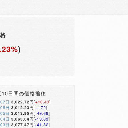
価格
.23%
)
円
近10日間の価格推移
月07日
3,022.72
円[
+10.49
]
月06日
3,012.23
円[
-1.72
]
月05日
3,013.95
円[
-49.69
]
月04日
3,063.64
円[
-13.83
]
月03日
3,077.47
円[
-41.32
]