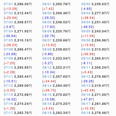
07/01
2,286.50
円
08/01
2,295.78
円
09/02
2,239.03
円
[
+13.29
]
[
+7.42
]
[
-4.65
]
07/02
2,312.44
円
08/02
2,266.46
円
09/03
2,277.97
円
[
+25.94
]
[
-29.32
]
[
+38.94
]
07/03
2,308.57
円
08/05
2,248.52
円
09/04
2,231.45
円
[
-3.87
]
[
-17.93
]
[
-46.52
]
07/04
2,271.92
円
08/06
2,225.76
円
09/05
2,243.04
円
[
-36.64
]
[
-22.76
]
[
+11.59
]
07/05
2,310.15
円
08/07
2,239.68
円
09/06
2,256.96
円
[
+38.23
]
[
+13.92
]
[
+13.92
]
07/08
2,286.47
円
08/08
2,238.82
円
09/09
2,313.92
円
[
-23.68
]
[
-0.86
]
[
+56.96
]
07/09
2,293.67
円
08/09
2,233.54
円
09/10
2,305.81
円
[
+7.20
]
[
-5.27
]
[
-8.11
]
07/10
2,295.95
円
08/12
2,223.21
円
09/11
2,306.24
円
[
+2.28
]
[
-10.34
]
[
+0.43
]
07/11
2,285.44
円
08/13
2,257.65
円
09/12
2,276.98
円
[
-10.51
]
[
+34.44
]
[
-29.26
]
07/12
2,289.00
円
08/14
2,284.40
円
09/13
2,319.47
円
[
+3.55
]
[
+26.75
]
[
+42.49
]
07/15
2,272.98
円
08/15
2,270.82
円
09/16
2,271.50
円
[
-16.02
]
[
-13.58
]
[
-47.97
]
07/16
2,274.24
円
08/16
2,274.25
円
09/17
2,281.86
円
[
+1.26
]
[
+3.43
]
[
+10.36
]
07/17
2,282.70
円
08/19
2,282.34
円
09/18
2,278.46
円