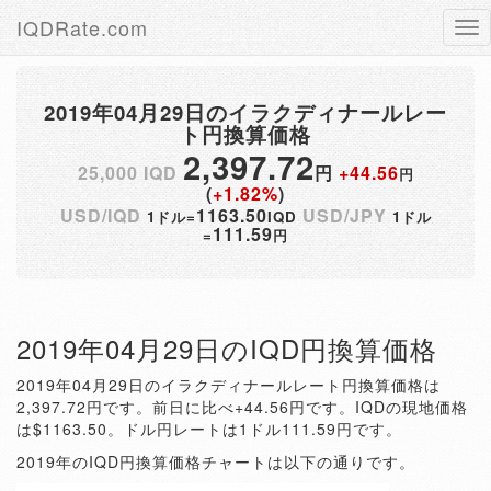
IQDRate.com
Tog
nav
2019年04月29日のイラクディナールレー
ト円換算価格
2,397.72
25,000 IQD
円
+44.56
円
(
+1.82%
)
USD/IQD
1163.50
USD/JPY
1ドル=
IQD
1ドル
111.59
=
円
2019年04月29日のIQD円換算価格
2019年04月29日のイラクディナールレート円換算価格は
2,397.72円です。前日に比べ+44.56円です。IQDの現地価格
は$1163.50。ドル円レートは1ドル111.59円です。
2019年のIQD円換算価格チャートは以下の通りです。