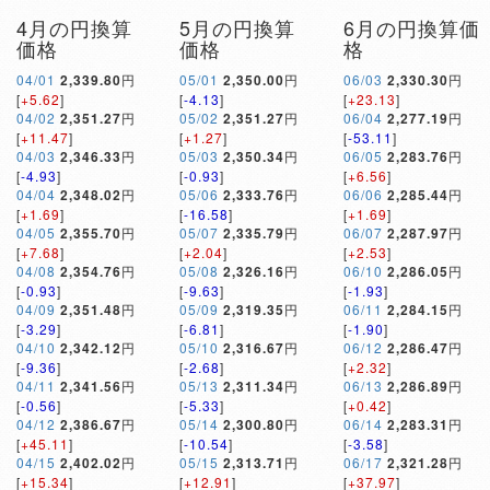
4月の円換算
5月の円換算
6月の円換算価
価格
価格
格
04/01
2,339.80
円
05/01
2,350.00
円
06/03
2,330.30
円
[
+5.62
]
[
-4.13
]
[
+23.13
]
04/02
2,351.27
円
05/02
2,351.27
円
06/04
2,277.19
円
[
+11.47
]
[
+1.27
]
[
-53.11
]
04/03
2,346.33
円
05/03
2,350.34
円
06/05
2,283.76
円
[
-4.93
]
[
-0.93
]
[
+6.56
]
04/04
2,348.02
円
05/06
2,333.76
円
06/06
2,285.44
円
[
+1.69
]
[
-16.58
]
[
+1.69
]
04/05
2,355.70
円
05/07
2,335.79
円
06/07
2,287.97
円
[
+7.68
]
[
+2.04
]
[
+2.53
]
04/08
2,354.76
円
05/08
2,326.16
円
06/10
2,286.05
円
[
-0.93
]
[
-9.63
]
[
-1.93
]
04/09
2,351.48
円
05/09
2,319.35
円
06/11
2,284.15
円
[
-3.29
]
[
-6.81
]
[
-1.90
]
04/10
2,342.12
円
05/10
2,316.67
円
06/12
2,286.47
円
[
-9.36
]
[
-2.68
]
[
+2.32
]
04/11
2,341.56
円
05/13
2,311.34
円
06/13
2,286.89
円
[
-0.56
]
[
-5.33
]
[
+0.42
]
04/12
2,386.67
円
05/14
2,300.80
円
06/14
2,283.31
円
[
+45.11
]
[
-10.54
]
[
-3.58
]
04/15
2,402.02
円
05/15
2,313.71
円
06/17
2,321.28
円
[
+15.34
]
[
+12.91
]
[
+37.97
]