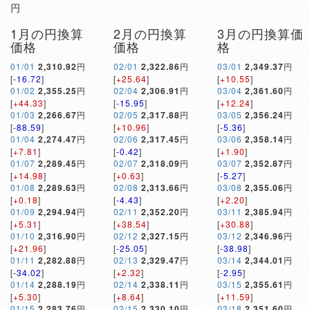
円
1月の円換算
2月の円換算
3月の円換算価
価格
価格
格
01/01
2,310.92
円
02/01
2,322.86
円
03/01
2,349.37
円
[
-16.72
]
[
+25.64
]
[
+10.55
]
01/02
2,355.25
円
02/04
2,306.91
円
03/04
2,361.60
円
[
+44.33
]
[
-15.95
]
[
+12.24
]
01/03
2,266.67
円
02/05
2,317.88
円
03/05
2,356.24
円
[
-88.59
]
[
+10.96
]
[
-5.36
]
01/04
2,274.47
円
02/06
2,317.45
円
03/06
2,358.14
円
[
+7.81
]
[
-0.42
]
[
+1.90
]
01/07
2,289.45
円
02/07
2,318.09
円
03/07
2,352.87
円
[
+14.98
]
[
+0.63
]
[
-5.27
]
01/08
2,289.63
円
02/08
2,313.66
円
03/08
2,355.06
円
[
+0.18
]
[
-4.43
]
[
+2.20
]
01/09
2,294.94
円
02/11
2,352.20
円
03/11
2,385.94
円
[
+5.31
]
[
+38.54
]
[
+30.88
]
01/10
2,316.90
円
02/12
2,327.15
円
03/12
2,346.96
円
[
+21.96
]
[
-25.05
]
[
-38.98
]
01/11
2,282.88
円
02/13
2,329.47
円
03/14
2,344.01
円
[
-34.02
]
[
+2.32
]
[
-2.95
]
01/14
2,288.19
円
02/14
2,338.11
円
03/15
2,355.61
円
[
+5.30
]
[
+8.64
]
[
+11.59
]
01/15
2,283.76
円
02/15
2,330.10
円
03/18
2,351.60
円