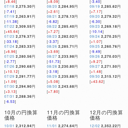
[
+8.46
]
[
+8.09
]
[
-3.40
]
07/18
2,275.30
円
08/20
2,284.95
円
09/19
2,285.62
円
[
-7.41
]
[
+2.61
]
[
+7.17
]
07/19
2,263.91
円
08/21
2,278.13
円
09/20
2,279.32
円
[
-11.38
]
[
-6.82
]
[
-6.30
]
07/22
2,309.55
円
08/22
2,285.40
円
09/23
2,269.18
円
[
+45.64
]
[
+7.27
]
[
-10.14
]
07/23
2,276.37
円
08/23
2,282.02
円
09/24
2,270.25
円
[
-33.18
]
[
-3.37
]
[
+1.07
]
07/24
2,283.33
円
08/26
2,285.71
円
09/25
2,260.76
円
[
+6.96
]
[
+3.69
]
[
-9.49
]
07/25
2,280.56
円
08/27
2,233.98
円
09/26
2,270.03
円
[
-2.77
]
[
-51.73
]
[
+9.27
]
07/26
2,290.68
円
08/28
2,230.80
円
09/27
2,271.50
円
[
+10.12
]
[
-3.18
]
[
+1.48
]
07/29
2,291.77
円
08/29
2,235.88
円
09/30
2,315.12
円
[
+1.09
]
[
+5.08
]
[
+43.62
]
07/30
2,294.90
円
08/30
2,243.68
円
[
+3.13
]
[
+7.80
]
07/31
2,288.36
円
[
-6.53
]
10月の円換算
11月の円換算
12月の円換算
価格
価格
価格
10/01
2,312.94
円
11/01
2,274.64
円
12/02
2,352.22
円