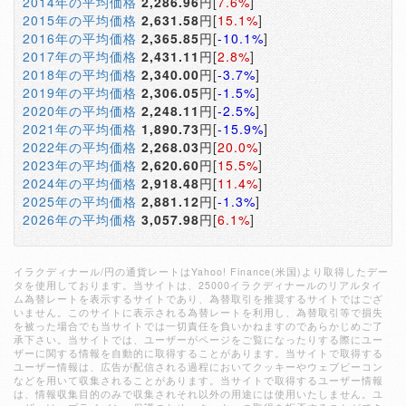
2014年の平均価格
2,286.96
円[
7.6%
]
2015年の平均価格
2,631.58
円[
15.1%
]
2016年の平均価格
2,365.85
円[
-10.1%
]
2017年の平均価格
2,431.11
円[
2.8%
]
2018年の平均価格
2,340.00
円[
-3.7%
]
2019年の平均価格
2,306.05
円[
-1.5%
]
2020年の平均価格
2,248.11
円[
-2.5%
]
2021年の平均価格
1,890.73
円[
-15.9%
]
2022年の平均価格
2,268.03
円[
20.0%
]
2023年の平均価格
2,620.60
円[
15.5%
]
2024年の平均価格
2,918.48
円[
11.4%
]
2025年の平均価格
2,881.12
円[
-1.3%
]
2026年の平均価格
3,057.98
円[
6.1%
]
イラクディナール/円の通貨レートはYahoo! Finance(米国)より取得したデー
タを使用しております。当サイトは、25000イラクディナールのリアルタイ
ム為替レートを表示するサイトであり、為替取引を推奨するサイトではござ
いません。このサイトに表示される為替レートを利用し、為替取引等で損失
を被った場合でも当サイトでは一切責任を負いかねますのであらかじめご了
承下さい。当サイトでは、ユーザーがページをご覧になったりする際にユー
ザーに関する情報を自動的に取得することがあります。当サイトで取得する
ユーザー情報は、広告が配信される過程においてクッキーやウェブビーコン
などを用いて収集されることがあります。当サイトで取得するユーザー情報
は、情報収集目的のみで収集されそれ以外の用途には使用いたしません。ユ