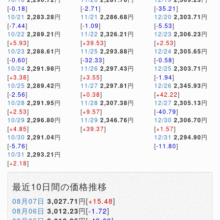
[
-0.18
]
[
-2.71
]
[
-35.21
]
10/21
2,283.28
円
11/21
2,286.68
円
12/20
2,303.71
円
[
-7.44
]
[
-1.09
]
[
-5.53
]
10/22
2,289.21
円
11/22
2,326.21
円
12/23
2,306.23
円
[
+5.93
]
[
+39.53
]
[
+2.53
]
10/23
2,288.61
円
11/25
2,293.88
円
12/24
2,305.65
円
[
-0.60
]
[
-32.33
]
[
-0.58
]
10/24
2,291.98
円
11/26
2,297.43
円
12/25
2,303.71
円
[
+3.38
]
[
+3.55
]
[
-1.94
]
10/25
2,289.42
円
11/27
2,297.81
円
12/26
2,345.93
円
[
-2.56
]
[
+0.38
]
[
+42.22
]
10/28
2,291.95
円
11/28
2,307.38
円
12/27
2,305.13
円
[
+2.53
]
[
+9.57
]
[
-40.79
]
10/29
2,296.80
円
11/29
2,346.76
円
12/30
2,306.70
円
[
+4.85
]
[
+39.37
]
[
+1.57
]
10/30
2,291.04
円
12/31
2,294.90
円
[
-5.76
]
[
-11.80
]
10/31
2,293.21
円
[
+2.18
]
最近10日間の価格推移
08月07日
3,027.71
円[
+15.48
]
08月06日
3,012.23
円[
-1.72
]