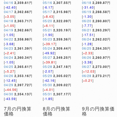
04/16
2,359.61
円
05/16
2,307.55
円
06/18
2,289.87
円
[
-42.40
]
[
-6.17
]
[
-31.40
]
04/17
2,362.66
円
05/17
2,315.98
円
06/19
2,288.58
円
[
+3.05
]
[
+8.43
]
[
-1.30
]
04/18
2,363.71
円
05/20
2,322.09
円
06/20
2,280.80
円
[
+1.05
]
[
+6.11
]
[
-7.77
]
04/19
2,362.66
円
05/21
2,320.19
円
06/21
2,263.29
円
[
-1.05
]
[
-1.90
]
[
-17.51
]
04/22
2,358.98
円
05/23
2,359.36
円
06/24
2,262.02
円
[
-3.68
]
[
+39.17
]
[
-1.28
]
04/23
2,361.39
円
05/24
2,309.44
円
06/25
2,264.35
円
[
+2.41
]
[
-49.92
]
[
+2.33
]
04/24
2,360.34
円
05/27
2,349.25
円
06/26
2,260.97
円
[
-1.05
]
[
+39.81
]
[
-3.38
]
04/25
2,365.61
円
05/28
2,347.18
円
06/27
2,273.00
円
[
+5.27
]
[
-2.07
]
[
+12.03
]
04/26
2,353.16
円
05/29
2,305.02
円
06/28
2,273.21
円
[
-12.45
]
[
-42.16
]
[
+0.21
]
04/29
2,397.72
円
05/30
2,309.02
円
[
+44.56
]
[
+4.01
]
04/30
2,354.13
円
05/31
2,307.17
円
[
-43.59
]
[
-1.85
]
7月の円換算
8月の円換算
9月の円換算価
価格
価格
格