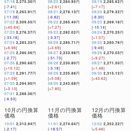
07/18
2,275.30
円
08/20
2,284.95
円
09/19
2,285.62
円
[
-7.41
]
[
+2.61
]
[
+7.17
]
07/19
2,263.91
円
08/21
2,278.13
円
09/20
2,279.32
円
[
-11.38
]
[
-6.82
]
[
-6.30
]
07/22
2,309.55
円
08/22
2,285.40
円
09/23
2,269.18
円
[
+45.64
]
[
+7.27
]
[
-10.14
]
07/23
2,276.37
円
08/23
2,282.02
円
09/24
2,270.25
円
[
-33.18
]
[
-3.37
]
[
+1.07
]
07/24
2,283.33
円
08/26
2,285.71
円
09/25
2,260.76
円
[
+6.96
]
[
+3.69
]
[
-9.49
]
07/25
2,280.56
円
08/27
2,233.98
円
09/26
2,270.03
円
[
-2.77
]
[
-51.73
]
[
+9.27
]
07/26
2,290.68
円
08/28
2,230.80
円
09/27
2,271.50
円
[
+10.12
]
[
-3.18
]
[
+1.48
]
07/29
2,291.77
円
08/29
2,235.88
円
09/30
2,315.12
円
[
+1.09
]
[
+5.08
]
[
+43.62
]
07/30
2,294.90
円
08/30
2,243.68
円
[
+3.13
]
[
+7.80
]
07/31
2,288.36
円
[
-6.53
]
10月の円換算
11月の円換算
12月の円換算
価格
価格
価格
10/01
2,312.94
円
11/01
2,274.64
円
12/02
2,352.22
円
[
-2.17
]
[
-18.57
]
[
+5.46
]