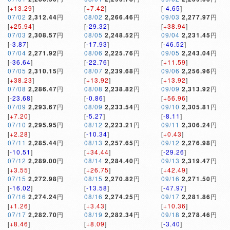
[
+13.29
]
[
+7.42
]
[
-4.65
]
07/02
2,312.44
円
08/02
2,266.46
円
09/03
2,277.97
円
[
+25.94
]
[
-29.32
]
[
+38.94
]
07/03
2,308.57
円
08/05
2,248.52
円
09/04
2,231.45
円
[
-3.87
]
[
-17.93
]
[
-46.52
]
07/04
2,271.92
円
08/06
2,225.76
円
09/05
2,243.04
円
[
-36.64
]
[
-22.76
]
[
+11.59
]
07/05
2,310.15
円
08/07
2,239.68
円
09/06
2,256.96
円
[
+38.23
]
[
+13.92
]
[
+13.92
]
07/08
2,286.47
円
08/08
2,238.82
円
09/09
2,313.92
円
[
-23.68
]
[
-0.86
]
[
+56.96
]
07/09
2,293.67
円
08/09
2,233.54
円
09/10
2,305.81
円
[
+7.20
]
[
-5.27
]
[
-8.11
]
07/10
2,295.95
円
08/12
2,223.21
円
09/11
2,306.24
円
[
+2.28
]
[
-10.34
]
[
+0.43
]
07/11
2,285.44
円
08/13
2,257.65
円
09/12
2,276.98
円
[
-10.51
]
[
+34.44
]
[
-29.26
]
07/12
2,289.00
円
08/14
2,284.40
円
09/13
2,319.47
円
[
+3.55
]
[
+26.75
]
[
+42.49
]
07/15
2,272.98
円
08/15
2,270.82
円
09/16
2,271.50
円
[
-16.02
]
[
-13.58
]
[
-47.97
]
07/16
2,274.24
円
08/16
2,274.25
円
09/17
2,281.86
円
[
+1.26
]
[
+3.43
]
[
+10.36
]
07/17
2,282.70
円
08/19
2,282.34
円
09/18
2,278.46
円
[
+8.46
]
[
+8.09
]
[
-3.40
]