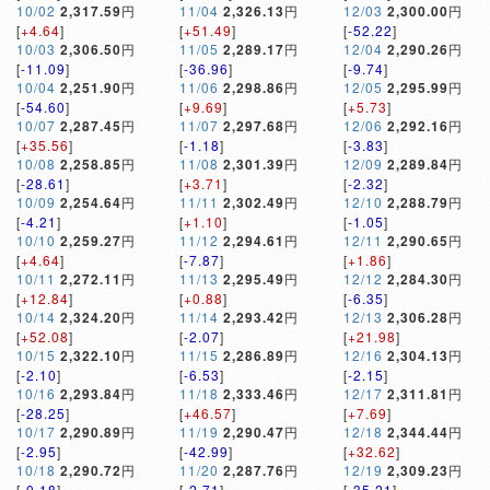
10/02
2,317.59
円
11/04
2,326.13
円
12/03
2,300.00
円
[
+4.64
]
[
+51.49
]
[
-52.22
]
10/03
2,306.50
円
11/05
2,289.17
円
12/04
2,290.26
円
[
-11.09
]
[
-36.96
]
[
-9.74
]
10/04
2,251.90
円
11/06
2,298.86
円
12/05
2,295.99
円
[
-54.60
]
[
+9.69
]
[
+5.73
]
10/07
2,287.45
円
11/07
2,297.68
円
12/06
2,292.16
円
[
+35.56
]
[
-1.18
]
[
-3.83
]
10/08
2,258.85
円
11/08
2,301.39
円
12/09
2,289.84
円
[
-28.61
]
[
+3.71
]
[
-2.32
]
10/09
2,254.64
円
11/11
2,302.49
円
12/10
2,288.79
円
[
-4.21
]
[
+1.10
]
[
-1.05
]
10/10
2,259.27
円
11/12
2,294.61
円
12/11
2,290.65
円
[
+4.64
]
[
-7.87
]
[
+1.86
]
10/11
2,272.11
円
11/13
2,295.49
円
12/12
2,284.30
円
[
+12.84
]
[
+0.88
]
[
-6.35
]
10/14
2,324.20
円
11/14
2,293.42
円
12/13
2,306.28
円
[
+52.08
]
[
-2.07
]
[
+21.98
]
10/15
2,322.10
円
11/15
2,286.89
円
12/16
2,304.13
円
[
-2.10
]
[
-6.53
]
[
-2.15
]
10/16
2,293.84
円
11/18
2,333.46
円
12/17
2,311.81
円
[
-28.25
]
[
+46.57
]
[
+7.69
]
10/17
2,290.89
円
11/19
2,290.47
円
12/18
2,344.44
円
[
-2.95
]
[
-42.99
]
[
+32.62
]
10/18
2,290.72
円
11/20
2,287.76
円
12/19
2,309.23
円
[
-0.18
]
[
-2.71
]
[
-35.21
]