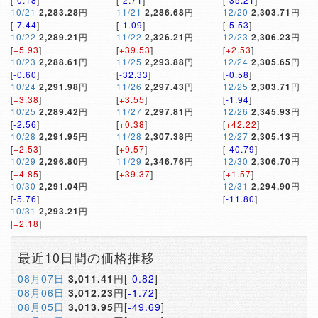
10/21
2,283.28
円
11/21
2,286.68
円
12/20
2,303.71
円
[
-7.44
]
[
-1.09
]
[
-5.53
]
10/22
2,289.21
円
11/22
2,326.21
円
12/23
2,306.23
円
[
+5.93
]
[
+39.53
]
[
+2.53
]
10/23
2,288.61
円
11/25
2,293.88
円
12/24
2,305.65
円
[
-0.60
]
[
-32.33
]
[
-0.58
]
10/24
2,291.98
円
11/26
2,297.43
円
12/25
2,303.71
円
[
+3.38
]
[
+3.55
]
[
-1.94
]
10/25
2,289.42
円
11/27
2,297.81
円
12/26
2,345.93
円
[
-2.56
]
[
+0.38
]
[
+42.22
]
10/28
2,291.95
円
11/28
2,307.38
円
12/27
2,305.13
円
[
+2.53
]
[
+9.57
]
[
-40.79
]
10/29
2,296.80
円
11/29
2,346.76
円
12/30
2,306.70
円
[
+4.85
]
[
+39.37
]
[
+1.57
]
10/30
2,291.04
円
12/31
2,294.90
円
[
-5.76
]
[
-11.80
]
10/31
2,293.21
円
[
+2.18
]
最近10日間の価格推移
08月07日
3,011.41
円[
-0.82
]
08月06日
3,012.23
円[
-1.72
]
08月05日
3,013.95
円[
-49.69
]