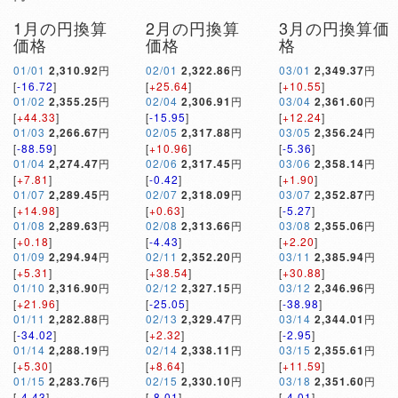
1月の円換算
2月の円換算
3月の円換算価
価格
価格
格
01/01
2,310.92
円
02/01
2,322.86
円
03/01
2,349.37
円
[
-16.72
]
[
+25.64
]
[
+10.55
]
01/02
2,355.25
円
02/04
2,306.91
円
03/04
2,361.60
円
[
+44.33
]
[
-15.95
]
[
+12.24
]
01/03
2,266.67
円
02/05
2,317.88
円
03/05
2,356.24
円
[
-88.59
]
[
+10.96
]
[
-5.36
]
01/04
2,274.47
円
02/06
2,317.45
円
03/06
2,358.14
円
[
+7.81
]
[
-0.42
]
[
+1.90
]
01/07
2,289.45
円
02/07
2,318.09
円
03/07
2,352.87
円
[
+14.98
]
[
+0.63
]
[
-5.27
]
01/08
2,289.63
円
02/08
2,313.66
円
03/08
2,355.06
円
[
+0.18
]
[
-4.43
]
[
+2.20
]
01/09
2,294.94
円
02/11
2,352.20
円
03/11
2,385.94
円
[
+5.31
]
[
+38.54
]
[
+30.88
]
01/10
2,316.90
円
02/12
2,327.15
円
03/12
2,346.96
円
[
+21.96
]
[
-25.05
]
[
-38.98
]
01/11
2,282.88
円
02/13
2,329.47
円
03/14
2,344.01
円
[
-34.02
]
[
+2.32
]
[
-2.95
]
01/14
2,288.19
円
02/14
2,338.11
円
03/15
2,355.61
円
[
+5.30
]
[
+8.64
]
[
+11.59
]
01/15
2,283.76
円
02/15
2,330.10
円
03/18
2,351.60
円
[
-4.43
]
[
-8.01
]
[
-4.01
]