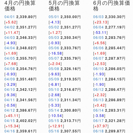
4月の円換算
5月の円換算
6月の円換算価
価格
価格
格
04/01
2,339.80
円
05/01
2,350.00
円
06/03
2,330.30
円
[
+5.62
]
[
-4.13
]
[
+23.13
]
04/02
2,351.27
円
05/02
2,351.27
円
06/04
2,277.19
円
[
+11.47
]
[
+1.27
]
[
-53.11
]
04/03
2,346.33
円
05/03
2,350.34
円
06/05
2,283.76
円
[
-4.93
]
[
-0.93
]
[
+6.56
]
04/04
2,348.02
円
05/06
2,333.76
円
06/06
2,285.44
円
[
+1.69
]
[
-16.58
]
[
+1.69
]
04/05
2,355.70
円
05/07
2,335.79
円
06/07
2,287.97
円
[
+7.68
]
[
+2.04
]
[
+2.53
]
04/08
2,354.76
円
05/08
2,326.16
円
06/10
2,286.05
円
[
-0.93
]
[
-9.63
]
[
-1.93
]
04/09
2,351.48
円
05/09
2,319.35
円
06/11
2,284.15
円
[
-3.29
]
[
-6.81
]
[
-1.90
]
04/10
2,342.12
円
05/10
2,316.67
円
06/12
2,286.47
円
[
-9.36
]
[
-2.68
]
[
+2.32
]
04/11
2,341.56
円
05/13
2,311.34
円
06/13
2,286.89
円
[
-0.56
]
[
-5.33
]
[
+0.42
]
04/12
2,386.67
円
05/14
2,300.80
円
06/14
2,283.31
円
[
+45.11
]
[
-10.54
]
[
-3.58
]
04/15
2,402.02
円
05/15
2,313.71
円
06/17
2,321.28
円
[
+15.34
]
[
+12.91
]
[
+37.97
]
04/16
2,359.61
円
05/16
2,307.55
円
06/18
2,289.87
円