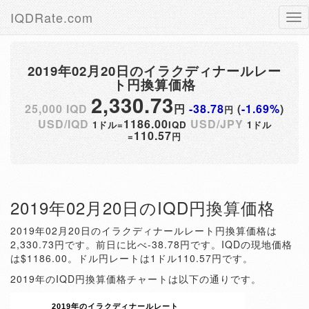
IQDRate.com
Tog
nav
2019年02月20日のイラクディナールレー
ト円換算価格
2,330.73
25,000 IQD
円
-38.78
(
-1.69%
)
円
USD/IQD
1186.00
USD/JPY
1ドル=
IQD
1ドル
110.57
=
円
2019年02月20日のIQD円換算価格
2019年02月20日のイラクディナールレート円換算価格は
2,330.73円です。前日に比べ-38.78円です。IQDの現地価格
は$1186.00。ドル円レートは1ドル110.57円です。
2019年のIQD円換算価格チャートは以下の通りです。
2019年のイラクディナールレート