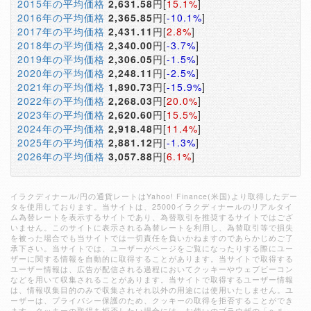
2015年の平均価格
2,631.58
円[
15.1%
]
2016年の平均価格
2,365.85
円[
-10.1%
]
2017年の平均価格
2,431.11
円[
2.8%
]
2018年の平均価格
2,340.00
円[
-3.7%
]
2019年の平均価格
2,306.05
円[
-1.5%
]
2020年の平均価格
2,248.11
円[
-2.5%
]
2021年の平均価格
1,890.73
円[
-15.9%
]
2022年の平均価格
2,268.03
円[
20.0%
]
2023年の平均価格
2,620.60
円[
15.5%
]
2024年の平均価格
2,918.48
円[
11.4%
]
2025年の平均価格
2,881.12
円[
-1.3%
]
2026年の平均価格
3,057.88
円[
6.1%
]
イラクディナール/円の通貨レートはYahoo! Finance(米国)より取得したデー
タを使用しております。当サイトは、25000イラクディナールのリアルタイ
ム為替レートを表示するサイトであり、為替取引を推奨するサイトではござ
いません。このサイトに表示される為替レートを利用し、為替取引等で損失
を被った場合でも当サイトでは一切責任を負いかねますのであらかじめご了
承下さい。当サイトでは、ユーザーがページをご覧になったりする際にユー
ザーに関する情報を自動的に取得することがあります。当サイトで取得する
ユーザー情報は、広告が配信される過程においてクッキーやウェブビーコン
などを用いて収集されることがあります。当サイトで取得するユーザー情報
は、情報収集目的のみで収集されそれ以外の用途には使用いたしません。ユ
ーザーは、プライバシー保護のため、クッキーの取得を拒否することができ
ます。クッキーの取得を拒否したい場合には、お使いのブラウザの「ヘル