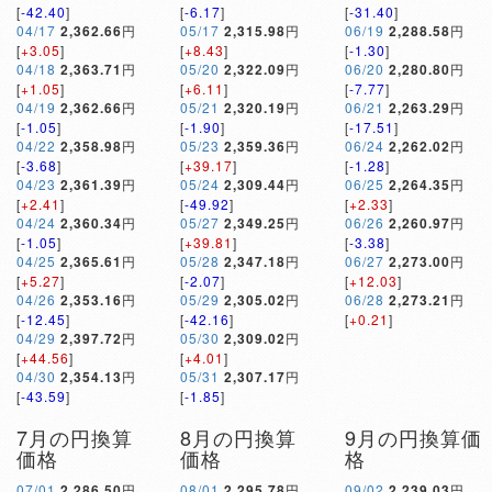
[
-42.40
]
[
-6.17
]
[
-31.40
]
04/17
2,362.66
円
05/17
2,315.98
円
06/19
2,288.58
円
[
+3.05
]
[
+8.43
]
[
-1.30
]
04/18
2,363.71
円
05/20
2,322.09
円
06/20
2,280.80
円
[
+1.05
]
[
+6.11
]
[
-7.77
]
04/19
2,362.66
円
05/21
2,320.19
円
06/21
2,263.29
円
[
-1.05
]
[
-1.90
]
[
-17.51
]
04/22
2,358.98
円
05/23
2,359.36
円
06/24
2,262.02
円
[
-3.68
]
[
+39.17
]
[
-1.28
]
04/23
2,361.39
円
05/24
2,309.44
円
06/25
2,264.35
円
[
+2.41
]
[
-49.92
]
[
+2.33
]
04/24
2,360.34
円
05/27
2,349.25
円
06/26
2,260.97
円
[
-1.05
]
[
+39.81
]
[
-3.38
]
04/25
2,365.61
円
05/28
2,347.18
円
06/27
2,273.00
円
[
+5.27
]
[
-2.07
]
[
+12.03
]
04/26
2,353.16
円
05/29
2,305.02
円
06/28
2,273.21
円
[
-12.45
]
[
-42.16
]
[
+0.21
]
04/29
2,397.72
円
05/30
2,309.02
円
[
+44.56
]
[
+4.01
]
04/30
2,354.13
円
05/31
2,307.17
円
[
-43.59
]
[
-1.85
]
7月の円換算
8月の円換算
9月の円換算価
価格
価格
格
07/01
2,286.50
円
08/01
2,295.78
円
09/02
2,239.03
円