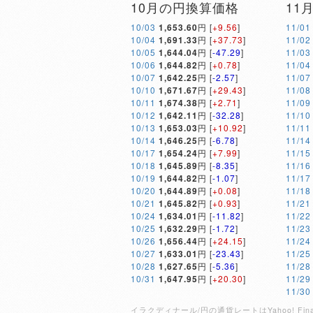
10月の円換算価格
11
10/03
1,653.60
円 [
+9.56
]
11/01
10/04
1,691.33
円 [
+37.73
]
11/02
10/05
1,644.04
円 [
-47.29
]
11/03
10/06
1,644.82
円 [
+0.78
]
11/04
10/07
1,642.25
円 [
-2.57
]
11/07
10/10
1,671.67
円 [
+29.43
]
11/08
10/11
1,674.38
円 [
+2.71
]
11/09
10/12
1,642.11
円 [
-32.28
]
11/10
10/13
1,653.03
円 [
+10.92
]
11/11
10/14
1,646.25
円 [
-6.78
]
11/14
10/17
1,654.24
円 [
+7.99
]
11/15
10/18
1,645.89
円 [
-8.35
]
11/16
10/19
1,644.82
円 [
-1.07
]
11/17
10/20
1,644.89
円 [
+0.08
]
11/18
10/21
1,645.82
円 [
+0.93
]
11/21
10/24
1,634.01
円 [
-11.82
]
11/22
10/25
1,632.29
円 [
-1.72
]
11/23
10/26
1,656.44
円 [
+24.15
]
11/24
10/27
1,633.01
円 [
-23.43
]
11/25
10/28
1,627.65
円 [
-5.36
]
11/28
10/31
1,647.95
円 [
+20.30
]
11/29
11/30
イラクディナール/円の通貨レートはYahoo! 