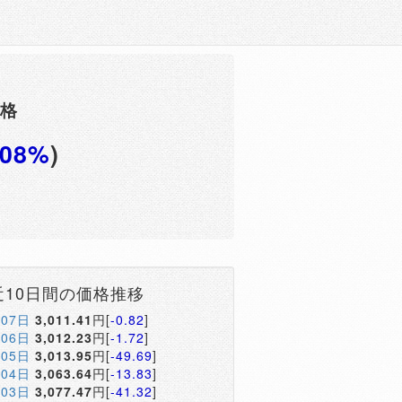
価格
.08%
)
近10日間の価格推移
月07日
3,011.41
円[
-0.82
]
月06日
3,012.23
円[
-1.72
]
月05日
3,013.95
円[
-49.69
]
月04日
3,063.64
円[
-13.83
]
月03日
3,077.47
円[
-41.32
]