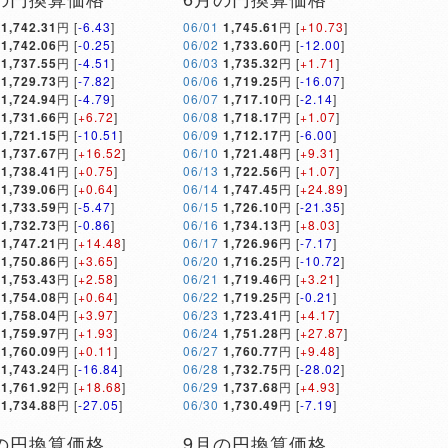
1,742.31
円 [
-6.43
]
06/01
1,745.61
円 [
+10.73
]
1,742.06
円 [
-0.25
]
06/02
1,733.60
円 [
-12.00
]
1,737.55
円 [
-4.51
]
06/03
1,735.32
円 [
+1.71
]
1,729.73
円 [
-7.82
]
06/06
1,719.25
円 [
-16.07
]
1,724.94
円 [
-4.79
]
06/07
1,717.10
円 [
-2.14
]
1,731.66
円 [
+6.72
]
06/08
1,718.17
円 [
+1.07
]
1,721.15
円 [
-10.51
]
06/09
1,712.17
円 [
-6.00
]
1,737.67
円 [
+16.52
]
06/10
1,721.48
円 [
+9.31
]
1,738.41
円 [
+0.75
]
06/13
1,722.56
円 [
+1.07
]
1,739.06
円 [
+0.64
]
06/14
1,747.45
円 [
+24.89
]
1,733.59
円 [
-5.47
]
06/15
1,726.10
円 [
-21.35
]
1,732.73
円 [
-0.86
]
06/16
1,734.13
円 [
+8.03
]
1,747.21
円 [
+14.48
]
06/17
1,726.96
円 [
-7.17
]
1,750.86
円 [
+3.65
]
06/20
1,716.25
円 [
-10.72
]
1,753.43
円 [
+2.58
]
06/21
1,719.46
円 [
+3.21
]
1,754.08
円 [
+0.64
]
06/22
1,719.25
円 [
-0.21
]
1,758.04
円 [
+3.97
]
06/23
1,723.41
円 [
+4.17
]
1,759.97
円 [
+1.93
]
06/24
1,751.28
円 [
+27.87
]
1,760.09
円 [
+0.11
]
06/27
1,760.77
円 [
+9.48
]
1,743.24
円 [
-16.84
]
06/28
1,732.75
円 [
-28.02
]
1,761.92
円 [
+18.68
]
06/29
1,737.68
円 [
+4.93
]
1,734.88
円 [
-27.05
]
06/30
1,730.49
円 [
-7.19
]
の円換算価格
9月の円換算価格