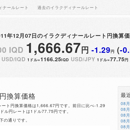
ィナールレート
過去のイラクディナールレート
011年12月07日のイラクディナールレート円換算
1,666.67
00 IQD
円
-1.29
(
-0
円
USD/IQD
1166.25
USD/JPY
77.75
1ドル=
IQD
1ドル=
円
QD円換算価格
最
08
ート円換算価格は1,666.67円です。前日に比べ-1.29
08
。ドル円レートは1ドル77.75円です。
08
以下の通りです。
08
08