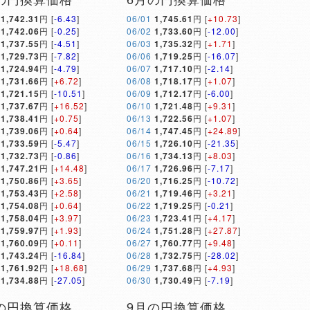
1,742.31
円 [
-6.43
]
06/01
1,745.61
円 [
+10.73
]
1,742.06
円 [
-0.25
]
06/02
1,733.60
円 [
-12.00
]
1,737.55
円 [
-4.51
]
06/03
1,735.32
円 [
+1.71
]
1,729.73
円 [
-7.82
]
06/06
1,719.25
円 [
-16.07
]
1,724.94
円 [
-4.79
]
06/07
1,717.10
円 [
-2.14
]
1,731.66
円 [
+6.72
]
06/08
1,718.17
円 [
+1.07
]
1,721.15
円 [
-10.51
]
06/09
1,712.17
円 [
-6.00
]
1,737.67
円 [
+16.52
]
06/10
1,721.48
円 [
+9.31
]
1,738.41
円 [
+0.75
]
06/13
1,722.56
円 [
+1.07
]
1,739.06
円 [
+0.64
]
06/14
1,747.45
円 [
+24.89
]
1,733.59
円 [
-5.47
]
06/15
1,726.10
円 [
-21.35
]
1,732.73
円 [
-0.86
]
06/16
1,734.13
円 [
+8.03
]
1,747.21
円 [
+14.48
]
06/17
1,726.96
円 [
-7.17
]
1,750.86
円 [
+3.65
]
06/20
1,716.25
円 [
-10.72
]
1,753.43
円 [
+2.58
]
06/21
1,719.46
円 [
+3.21
]
1,754.08
円 [
+0.64
]
06/22
1,719.25
円 [
-0.21
]
1,758.04
円 [
+3.97
]
06/23
1,723.41
円 [
+4.17
]
1,759.97
円 [
+1.93
]
06/24
1,751.28
円 [
+27.87
]
1,760.09
円 [
+0.11
]
06/27
1,760.77
円 [
+9.48
]
1,743.24
円 [
-16.84
]
06/28
1,732.75
円 [
-28.02
]
1,761.92
円 [
+18.68
]
06/29
1,737.68
円 [
+4.93
]
1,734.88
円 [
-27.05
]
06/30
1,730.49
円 [
-7.19
]
の円換算価格
9月の円換算価格