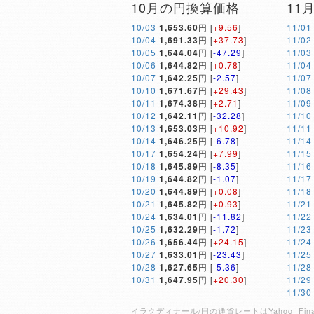
10月の円換算価格
11
10/03
1,653.60
円 [
+9.56
]
11/01
10/04
1,691.33
円 [
+37.73
]
11/02
10/05
1,644.04
円 [
-47.29
]
11/03
10/06
1,644.82
円 [
+0.78
]
11/04
10/07
1,642.25
円 [
-2.57
]
11/07
10/10
1,671.67
円 [
+29.43
]
11/08
10/11
1,674.38
円 [
+2.71
]
11/09
10/12
1,642.11
円 [
-32.28
]
11/10
10/13
1,653.03
円 [
+10.92
]
11/11
10/14
1,646.25
円 [
-6.78
]
11/14
10/17
1,654.24
円 [
+7.99
]
11/15
10/18
1,645.89
円 [
-8.35
]
11/16
10/19
1,644.82
円 [
-1.07
]
11/17
10/20
1,644.89
円 [
+0.08
]
11/18
10/21
1,645.82
円 [
+0.93
]
11/21
10/24
1,634.01
円 [
-11.82
]
11/22
10/25
1,632.29
円 [
-1.72
]
11/23
10/26
1,656.44
円 [
+24.15
]
11/24
10/27
1,633.01
円 [
-23.43
]
11/25
10/28
1,627.65
円 [
-5.36
]
11/28
10/31
1,647.95
円 [
+20.30
]
11/29
11/30
イラクディナール/円の通貨レートはYahoo! 