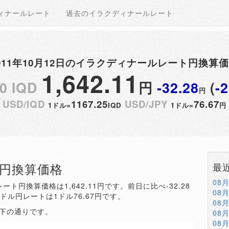
ィナールレート
過去のイラクディナールレート
011年10月12日のイラクディナールレート円換算
1,642.11
0 IQD
円
-32.28
(
-
円
USD/IQD
1167.25
USD/JPY
76.67
1ドル=
IQD
1ドル=
円
QD円換算価格
最
08
ート円換算価格は1,642.11円です。前日に比べ-32.28
08
。ドル円レートは1ドル76.67円です。
08
以下の通りです。
08
08