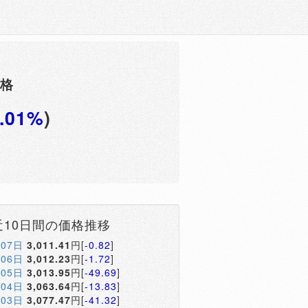
価格
2.01%
)
近10日間の価格推移
月07日
3,011.41
円[
-0.82
]
月06日
3,012.23
円[
-1.72
]
月05日
3,013.95
円[
-49.69
]
月04日
3,063.64
円[
-13.83
]
月03日
3,077.47
円[
-41.32
]